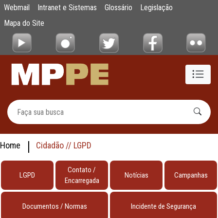
testes
Webmail
Intranet e Sistemas
Glossário
Legislação
Pular para o Conteúdo principal
Mapa do Site
Home
Cidadão // LGPD
Contato /
LGPD
Notícias
Campanhas
Encarregada
Documentos / Normas
Incidente de Segurança