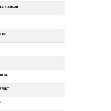
COORDENADOR (A)
MYRES BRITO GUIMARÃES ALENCAR
LIVEIRA PACHECO
DEU BORJA DE MELO FILHO
ONIQUE SOUZA VIANA
RAÚJO CORREIA
ARDO DE ANDRADE NÓBREGA