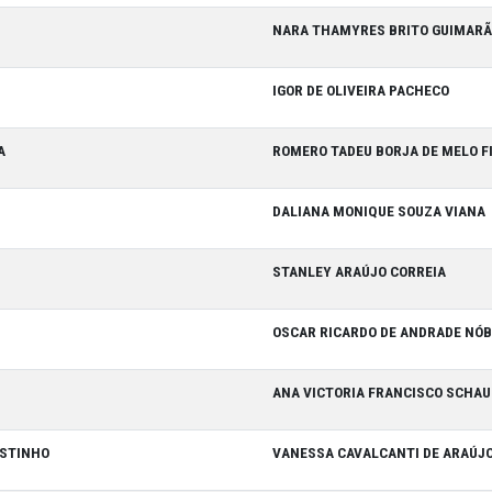
RCUNSCRIÇÕES – SEDE
RO
NARA THA
NA
IGOR DE O
S INGAZEIRA
ROMERO TA
RDE
DALIANA M
UNS
STANLEY A
U
OSCAR RIC