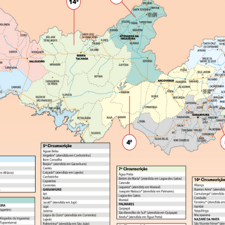
 TALHADA
JÉSSICA M