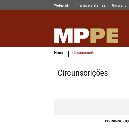
Circunscrições
Pular para o Conteúdo principal
Webmail
Intranet e Sistemas
Home
Circunscrições
Circunscrições