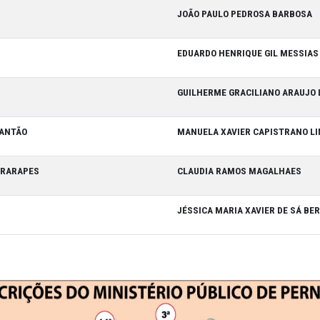
ES
ANA VICTO
E SANTO AGOSTINHO
VANESSA C
JOÃO PAUL
 DA MATA
EDUARDO H
RO
GUILHERME
A DE SANTO ANTÃO
MANUELA X
TÃO DOS GUARARAPES
CLAUDIA 