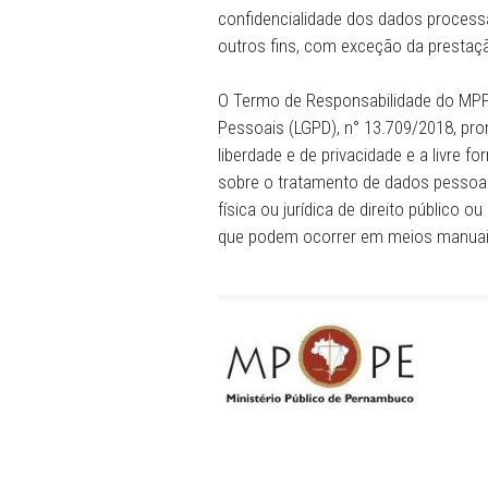
utilizada medidas de segura
para proteger a confidenci
consultados/transmitidos 
confidencialidade dos dad
outros fins, com exceção 
O Termo de Responsabilida
Pessoais (LGPD), n° 13.709
liberdade e de privacidade e
sobre o tratamento de dado
física ou jurídica de direi
que podem ocorrer em meio