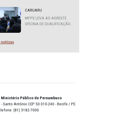
entes
ATENDIMENTO DO MPPE
s ou
FUNCIONARÁ EM REGIME DE
PLANTÃO
para
CARUARU
MPPE LEVA AO AGRESTE
OFICINA DE QUALIFICAÇÃO
dos
SOBRE DIVERSIDADE SEXUAL
s de
E DE GÊNERO
Mais notícias
 fala
r pessoa
erações