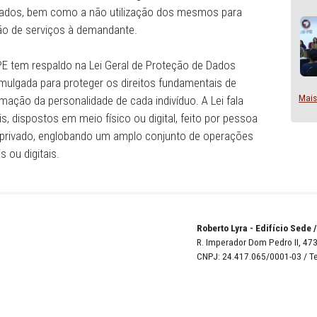
nça administrativas, técnicas e físicas apropriadas, sufici
alidade e integridade de todos os dados pessoais mantido
eletronicamente. O Termo também visa garantir a
os processados, bem como a não utilização dos mesmos 
da prestação de serviços à demandante.
de do MPPE tem respaldo na Lei Geral de Proteção de Da
/2018, promulgada para proteger os direitos fundamentai
 a livre formação da personalidade de cada indivíduo. A Lei
s pessoais, dispostos em meio físico ou digital, feito po
to público ou privado, englobando um amplo conjunto de op
s manuais ou digitais.