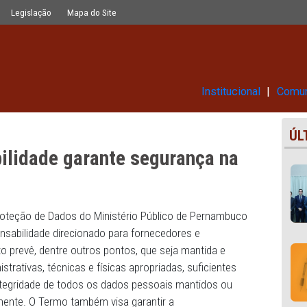
segurança na proteção de dados
Glossário
Legislação
Mapa do Site
Ins
onsabilidade garante segurança
ados
utivo de Proteção de Dados do Ministério Público de Per
de Responsabilidade direcionado para fornecedores e
 documento prevê, dentre outros pontos, que seja mantid