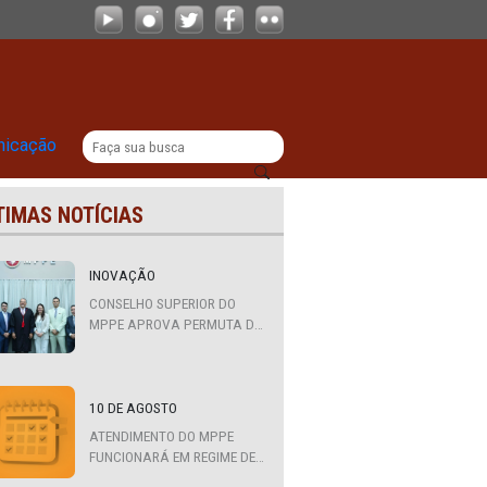
|
titucional
Comunicação
ÚLTIMAS NOTÍCIAS
 na
INOVAÇÃO
CONSELHO SUPERIOR DO
MPPE APROVA PERMUTA DE
nambuco
QUATRO PROMOTORES COM
MPS DA BAHIA, CEARÁ E
PARAÍBA
a e
10 DE AGOSTO