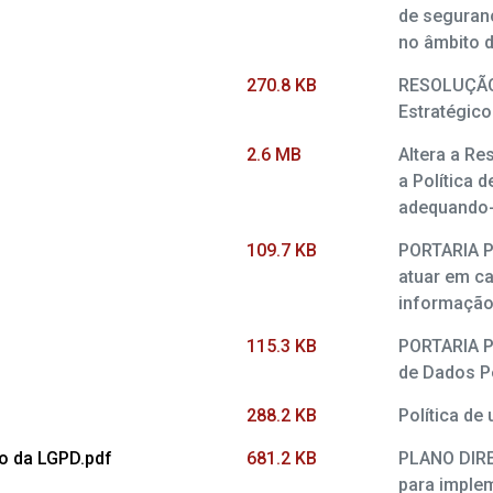
de seguranç
no âmbito 
270.8 KB
RESOLUÇÃO 
Estratégic
2.6 MB
Altera a Re
a Política 
adequando-
109.7 KB
PORTARIA P
atuar em ca
informação
115.3 KB
PORTARIA PG
de Dados P
288.2 KB
Política de
o da LGPD.pdf
681.2 KB
PLANO DIRET
para imple