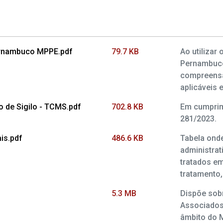
Pernambuco MPPE.pdf
79.7 KB
Ao utilizar
Pernambuco 
compreensã
aplicáveis e
de Sigilo - TCMS.pdf
702.8 KB
Em cumprim
281/2023.
is.pdf
486.6 KB
Tabela ond
administrat
tratados em
tratamento,
5.3 MB
Dispõe sobr
Associados
âmbito do 