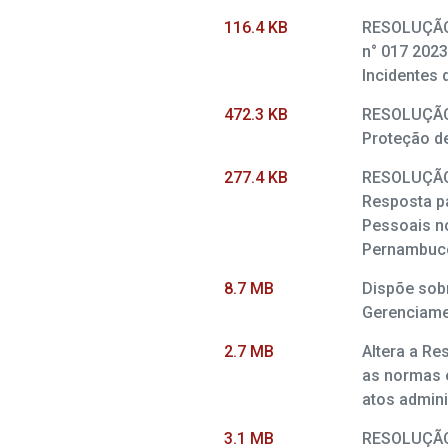
116.4 KB
RESOLUÇÃO 
n° 017 2023
Incidentes
472.3 KB
RESOLUÇÃO P
Proteção d
277.4 KB
RESOLUÇÃO 
Resposta p
Pessoais no
Pernambuc
8.7 MB
Dispõe sobr
Gerenciame
2.7 MB
Altera a Re
as normas e
atos admin
3.1 MB
RESOLUÇÃO P