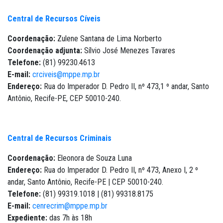
Central de Recursos Cíveis
Coordenação:
Zulene Santana de Lima Norberto
Coordenação adjunta:
Sílvio José Menezes Tavares
Telefone:
(81) 99230.4613
E-mail:
crciveis@mppe.mp.br
Endereço:
Rua do Imperador D. Pedro II, nº 473,1 º andar, Santo
Antônio, Recife-PE, CEP 50010-240.
Central de Recursos Criminais
Coordenação:
Eleonora de Souza Luna
Endereço:
Rua do Imperador D. Pedro II, nº 473, Anexo I, 2 º
andar, Santo Antônio, Recife-PE | CEP 50010-240.
Telefone:
(81) 99319.1018 | (81) 99318.8175
E-mail:
cenrecrim@mppe.mp.br
Expediente:
das 7h às 18h