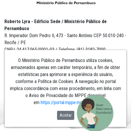
Roberto Lyra - Edifício Sede / Ministério Público de
Pernambuco
R. Imperador Dom Pedro II, 473 - Santo Antônio CEP 50.010-240 -
Recife / PE
CNPJ: 24.417.065/0001-03 / Telefone: (81) 3182-7000
O Ministério Público de Pernambuco utiliza cookies,
armazenados apenas em caráter temporário, a fim de obter
estatísticas para aprimorar a experiência do usuário,
Institucional
conforme a Política de Cookies. A navegação no portal
implica concordância com esse procedimento, em linha com
Comunicação
o Aviso de Privacidade do MPPE disponível
em
https://portal.mppe.mp.br/lgpd
.​​​​​​​
Aceitar