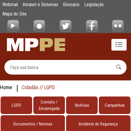
testes
Webmail
Intranet e Sistemas
Glossário
Legislação
Pular para o Conteúdo principal
Mapa do Site
Home
Cidadão // LGPD
Contato /
LGPD
Notícias
Campanhas
Encarregada
Documentos / Normas
Incidente de Segurança