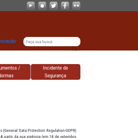
|
titucional
Comunicação
Documentos /
Incidente de
nhas
Normas
Segurança