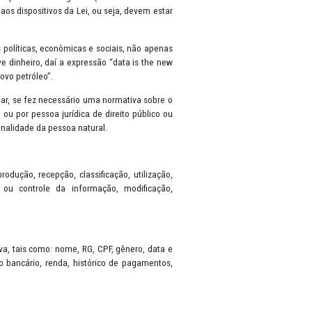
sobre a Proteção de Dados (General Data Protection Regulation-GDPR
 de seus dados pessoais. A partir da sua vigência (em 18 de setembr
lizado em observância aos dispositivos da Lei, ou seja, devem esta
rvem como estatísticas políticas, econômicas e sociais, não apena
s valem muito, inclusive dinheiro, daí a expressão “data is the ne
iz que “os dados são o novo petróleo”.
io consentimento do titular, se fez necessário uma normativa sobre 
is, por pessoa natural ou por pessoa jurídica de direito público o
 desenvolvimento da personalidade da pessoa natural.
 referem a coleta, produção, recepção, classificação, utilização
 eliminação, avaliação ou controle da informação, modificação