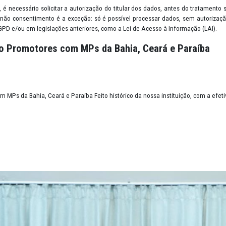
quer informação que permita identificar, direta ou indiretamente, u
endereço residencial, localização via GPS, retrato em fotografia, p
 de lazer; endereço de IP (Protocolo da Internet) e cookies.
o: ou seja, é necessário solicitar a autorização do titular dos dad
nequívoca. O não consentimento é a exceção: só é possível process
revistas na LGPD e/ou em legislações anteriores, como a Lei de Acess
de quatro Promotores com MPs da Bahia, Cea
ores com MPs da Bahia, Ceará e Paraíba Feito histórico da nossa in