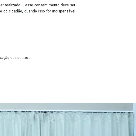
ma pessoa que esteja viva, tais como: nome, RG, CPF, gênero, data 
rontuário de saúde, cartão bancário, renda, histórico de pagamentos
os, antes do tratamento ser realizado. E esse consentimento deve se
ar dados, sem autorização do cidadão, quando isso for indispensáve
o à Informação (LAI).
rá e Paraíba
stituição, com a efetivação das quatro...