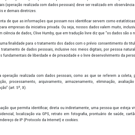
s (Lei nº 13.709/2018) - LGPD foi inspirada no Regulamento Geral 
sui como principal objetivo a proteção e transparência na utilização
dados pessoais (operação realizada com dados pessoais) deve ser rea
, bases legais e demais diretrizes.
se dado conta de que as informações que possam nos identificar se
 também para empresas da iniciativa privada. Ou seja, nossos dado
ecializado em ciência de dados, Clive Humby, que em tradução livre d
merciais e dar uma finalidade para o tratamento dos dados com o prév
te sobre o tratamento de dados pessoais, inclusive nos meios digita
ger os direitos fundamentais de liberdade e de privacidade e o livre
 em “toda a operação realizada com dados pessoais, como as que se
ão, distribuição, processamento, arquivamento, armazenamento,
ão ou extração” (art. 5º, X).