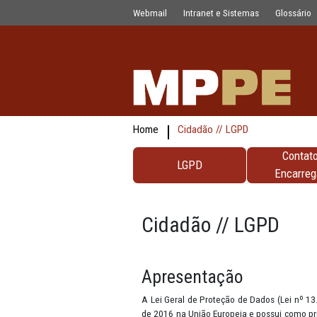
testes
Pular para o Conteúdo principal
Webmail
Intranet e Sistemas
Home
Cidadão // LGPD
LGPD
Cidadão // LG