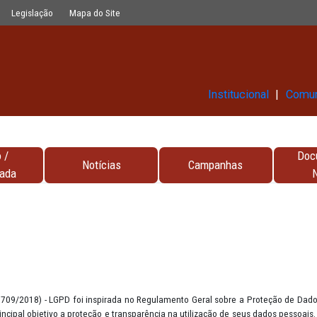
Glossário
Legislação
Mapa do Site
Ins
Contato /
Notícias
Campa
Encarregada
PD