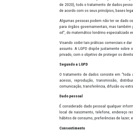
Apresentação
A Lei Geral de Proteção de Dado
de 2016 na União Europeia e pos
de 2020), todo o tratamento de 
de acordo com os seus princípios
Algumas pessoas podem não ter 
para órgãos governamentais, mas
oil”, do matemático londrino esp
Visando coibir tais práticas co
assunto. A LGPD dispõe justamen
privado, com o objetivo de prote
Segundo a LGPD
O tratamento de dados consiste
acesso, reprodução, transmiss
comunicação, transferência, difus