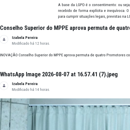
Dado pessoal
É considerado dado pessoal qual
local de nascimento, telefone, 
hábitos de consumo, preferências
Consentimento
A base da LGPD é o consentiment
recebido de forma explícita e i
para cumprir situações legais, p
Conselho Superior do MPPE aprova permuta 
Izabela Pereira
Modificado há 12 horas.
INOVAÇÃO Conselho Superior do MPPE aprova permuta de quatro Promot