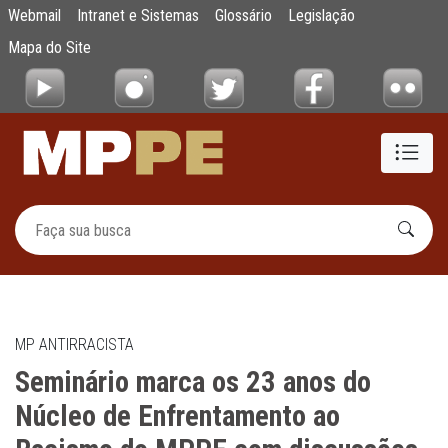
Seminário marca os 23 anos do Núcleo de 
Webmail
Intranet e Sistemas
Glossário
Legislação
Pular para o Conteúdo principal
Mapa do Site
MP ANTIRRACISTA
Seminário marca os 23 anos do
Núcleo de Enfrentamento ao