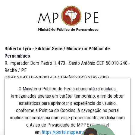
Roberto Lyra - Edifício Sede / Ministério Público de
Pernambuco
R. Imperador Dom Pedro II, 473 - Santo Antônio CEP 50.010-240 -
Recife / PE
CNPJ: 24.417.065/0001-03 / Telefone: (81) 3182-7000
O Ministério Público de Pernambuco utiliza cookies,
armazenados apenas em caráter temporário, a fim de obter
estatísticas para aprimorar a experiência do usuário,
Institucional
conforme a Política de Cookies. A navegação no portal
implica concordância com esse procedimento, em linha com
Comunicação
o Aviso de Privacidade do MPPE disponível
em
https://portal.mppe.mp.br/lgpd
.​​​​​​​