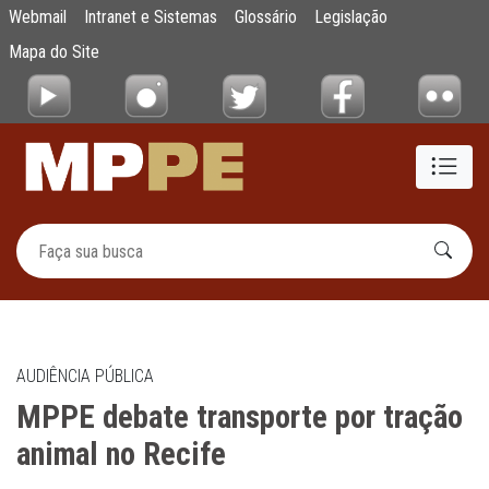
MPPE debate transporte por tração animal 
Webmail
Intranet e Sistemas
Glossário
Legislação
Pular para o Conteúdo principal
Mapa do Site
AUDIÊNCIA PÚBLICA
MPPE debate transporte por tração
animal no Recife