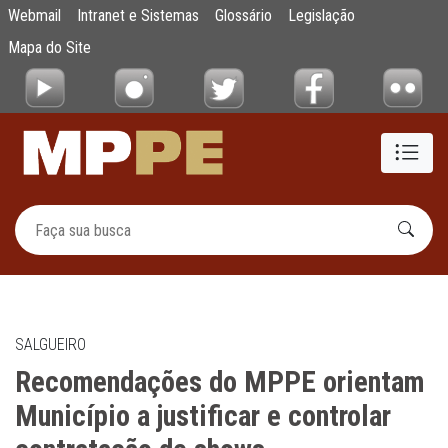
Recomendações do MPPE orientam Município 
Webmail
Intranet e Sistemas
Glossário
Legislação
Pular para o Conteúdo principal
Mapa do Site
SALGUEIRO
Recomendações do MPPE orientam
Município a justificar e controlar