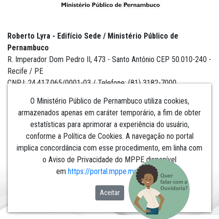
Roberto Lyra - Edifício Sede / Ministério Público de
Pernambuco
R. Imperador Dom Pedro II, 473 - Santo Antônio CEP 50.010-240 -
Recife / PE
CNPJ: 24.417.065/0001-03 / Telefone: (81) 3182-7000
O Ministério Público de Pernambuco utiliza cookies,
armazenados apenas em caráter temporário, a fim de obter
estatísticas para aprimorar a experiência do usuário,
Institucional
conforme a Política de Cookies. A navegação no portal
implica concordância com esse procedimento, em linha com
Comunicação
o Aviso de Privacidade do MPPE disponível
em
https://portal.mppe.mp.br/lgpd
.​​​​​​​
Aceitar