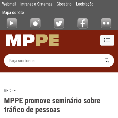
MPPE promove seminário sobre tráfico de 
Webmail
Intranet e Sistemas
Glossário
Legislação
Pular para o Conteúdo principal
Mapa do Site
RECIFE
MPPE promove seminário sobre
tráfico de pessoas