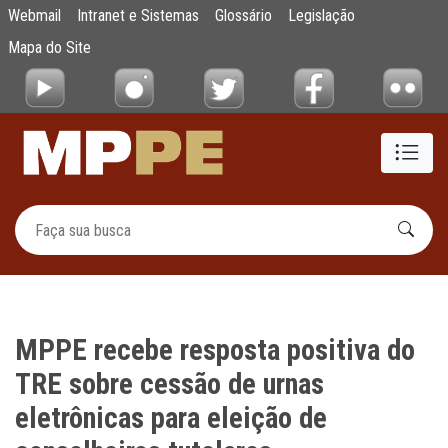
MPPE recebe resposta positiva do TRE sobre
Webmail
Intranet e Sistemas
Glossário
Legislação
Pular para o Conteúdo principal
Mapa do Site
MPPE recebe resposta positiva do
TRE sobre cessão de urnas
eletrônicas para eleição de