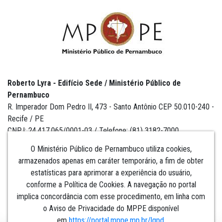
Roberto Lyra - Edifício Sede / Ministério Público de
Pernambuco
R. Imperador Dom Pedro II, 473 - Santo Antônio CEP 50.010-240 -
Recife / PE
CNPJ: 24.417.065/0001-03 / Telefone: (81) 3182-7000
O Ministério Público de Pernambuco utiliza cookies,
armazenados apenas em caráter temporário, a fim de obter
estatísticas para aprimorar a experiência do usuário,
Institucional
conforme a Política de Cookies. A navegação no portal
implica concordância com esse procedimento, em linha com
Comunicação
o Aviso de Privacidade do MPPE disponível
em
https://portal.mppe.mp.br/lgpd
.​​​​​​​