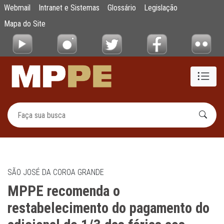
MPPE recomenda o restabelecimento do paga
Webmail
Intranet e Sistemas
Glossário
Legislação
Pular para o Conteúdo principal
Mapa do Site
SÃO JOSÉ DA COROA GRANDE
MPPE recomenda o
restabelecimento do pagamento do