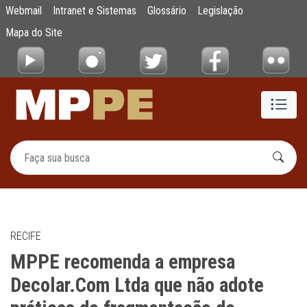
MPPE recomenda a empresa Decolar.Com Lt
Webmail
Intranet e Sistemas
Glossário
Legislação
Pular para o Conteúdo principal
Mapa do Site
RECIFE
MPPE recomenda a empresa
Decolar.Com Ltda que não adote