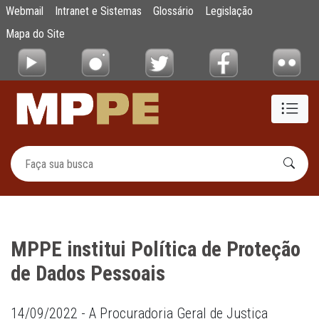
MPPE institui Política de Proteção de Dado
Webmail
Intranet e Sistemas
Glossário
Legislação
Pular para o Conteúdo principal
Mapa do Site
MPPE institui Política de Proteção
de Dados Pessoais
14/09/2022 - A Procuradoria Geral de Justiça