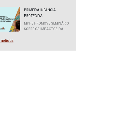
MPPE LEVA AO AGRESTE
OFICINA DE QUALIFICAÇÃO
SOBRE DIVERSIDADE SEXUAL
E DE GÊNERO
PRIMEIRA INFÂNCIA
PROTEGIDA
MPPE PROMOVE SEMINÁRIO
SOBRE OS IMPACTOS DA
INSTITUCIONALIZAÇÃO E O
DIREITO DE CRESCER EM
Mais notícias
FAMÍLIA
nadora do
P, Clarissa