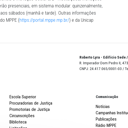
 sendo seis (20%) reservadas para candidatos negros,
pessoas com deficiência e destina-se exclusivamente a
PPE com diploma de graduação em Direito ou áreas afins
cesso seletivo será constituído de três etapas: análise d
se do currículo Lattes e documentação comprobatória e
 mestrado será em Inovações, Instituições e Justiça, co
ação, Resiliência e Inovação Social e; 2 - Instituições, In
s aulas serão presenciais, em sistema modular: quinzena
as (noite) e aos sábados (manhã e tarde). Outras informa
es oficiais do MPPE (
https://portal.mppe.mp.br/
) e da Uni