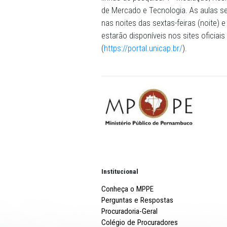
O curso oferece 30 vagas -
quilombolas, indígenas ou 
servidores e membros do M
reconhecido pelo MEC. O pro
projeto de pesquisa, análi
entrevista.
A área de concentração do
linhas de pesquisa: 1 - Medi
de Mercado e Tecnologia. A
nas noites das sextas-feir
estarão disponíveis nos sit
(
https://portal.unicap.br/
).