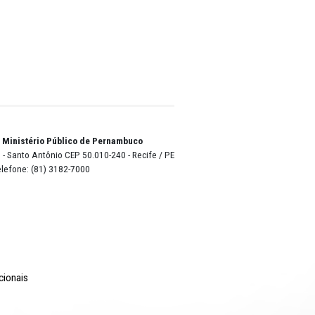
,
o pré-
m duas
ovações
lmente,
ções
cap