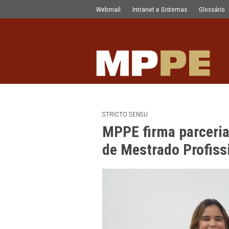
MPPE firma parceria com Unicap para
Pular para o Conteúdo principal
Webmail
Intranet e Sistemas
STRICTO SENSU
MPPE firma par
de Mestrado Pr