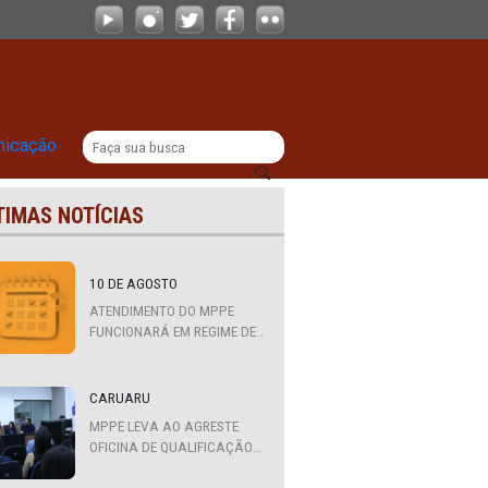
 em Direito
|
titucional
Comunicação
ÚLTIMAS NOTÍCIAS
ção
10 DE AGOSTO
ATENDIMENTO DO MPPE
FUNCIONARÁ EM REGIME DE
PLANTÃO
CARUARU