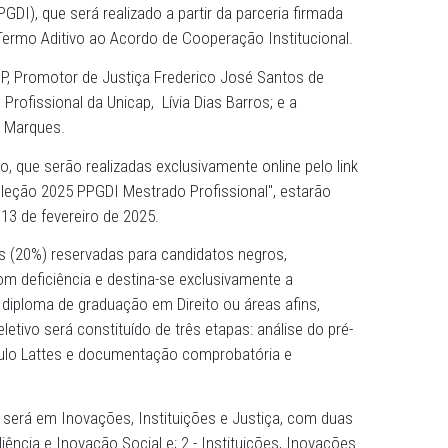
o no final da manhã desta quinta-feira (19), nas dependên
io Público (ESMP), no bairro de Santo Antônio - Recife,
io Público de Pernambuco (MPPE) e da Universidade Catól
ram a publicação do Edital 2025 da primeira turma do Me
novação (PPGDI), que será realizado a partir da parceria fi
, mediante Termo Aditivo ao Acordo de Cooperação Instituc
tor da ESMP, Promotor de Justiça Frederico José Santos 
 Mestrado Profissional da Unicap, Lívia Dias Barros; e a
P, Clarissa Marques.
so seletivo, que serão realizadas exclusivamente online pe
elativo à "Seleção 2025 PPGDI Mestrado Profissional", esta
 janeiro a 13 de fevereiro de 2025.