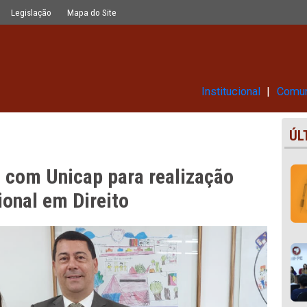
 realização de Mestrado Profissional
Glossário
Legislação
Mapa do Site
Ins
ceria com Unicap para realiza
ofissional em Direito