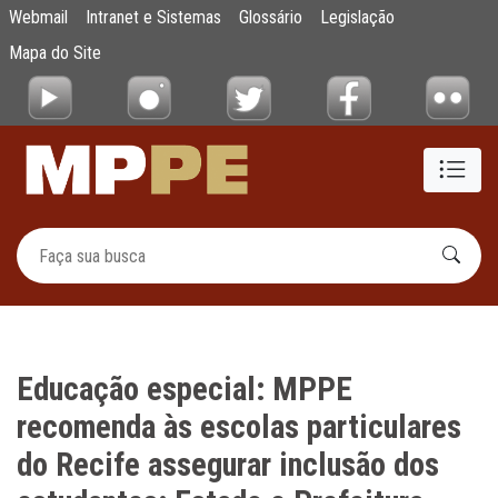
Educação especial: MPPE recomenda às escol
Webmail
Intranet e Sistemas
Glossário
Legislação
Pular para o Conteúdo principal
Mapa do Site
Educação especial: MPPE
recomenda às escolas particulares
do Recife assegurar inclusão dos