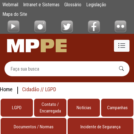
LGPD
Webmail
Intranet e Sistemas
Glossário
Legislação
Pular para o Conteúdo principal
Mapa do Site
Home
Cidadão // LGPD
Contato /
LGPD
Notícias
Campanhas
Encarregada
Documentos / Normas
Incidente de Segurança