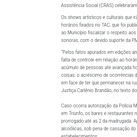
município, os organizadore
Bombeiros Militar de Perna
Referência Especializada e
Assistência Social (CRAS)
Os shows artísticos e cultu
horários fixados no TAC, que
ao Município fiscalizar o 
sonoras, com o devido sup
“Pelos fatos apurados em e
falta de controle em relaç
acúmulo de pessoas até av
coisas, o acréscimo de ocor
em face de ter que permane
Justiça Carlênio Brandão, 