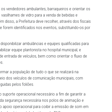
 Polícia Militar para estender o horário dos blocos carna
taurantes nos eventos podem ter seu horário de funcion
rugada. Após esse horário é proibida a venda de bebidas
assação do alvará de funcionamento para os donos desse
 fiscalizar os vendedores ambulantes, barraqueiros e ori
o do uso de vasilhames de vidro para a venda de bebidas e
entos. Além disso, a Prefeitura deve recolher, através dos
de vidro que forem identificados nos eventos, substituind
u ainda a disponibilizar ambulâncias e equipes qualificad
s; disponibilizar equipe plantonista no hospital municipal;
dos locais de entrada de veículos, bem como orientar o fl