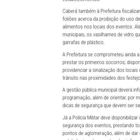
Caso ocorra autorização da
em Triunfo, os bares e res
prorrogado até as 2 da mad
alcoólicas, sob pena de c
estabelecimentos.
Caberá também à Prefeitura
foliões acerca da proibiçã
alimentos nos locais dos ev
municipais, os vasilhames 
garrafas de plástico.
A Prefeitura se compromete
prestar os primeiros socorro
providenciar a sinalização 