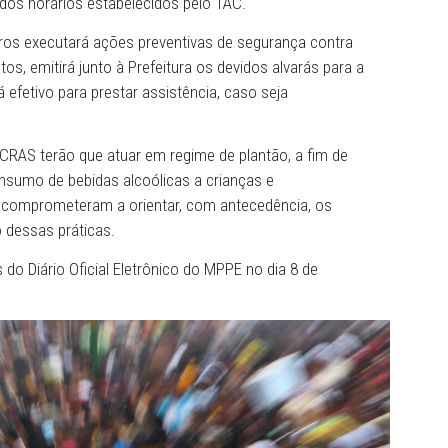
dos festejos.
 deverá informar a população de tudo o que se realizará n
ntar, por meio dos veículos de comunicação municipais, 
em ser seguidas pelos foliões.
sponibilizar o suporte operacional necessário a fim de garan
estando toda segurança necessária nos polos de animaç
ém de dar o apoio operacional para coibir a emissão de 
veis fora dos horários estabelecidos pelo TAC.
e Bombeiros executará ações preventivas de segurança 
 dos eventos, emitirá junto à Prefeitura os devidos alvará
ponibilizará efetivo para prestar assistência, caso seja
remiações.
r, CREAS e CRAS terão que atuar em regime de plantão, a 