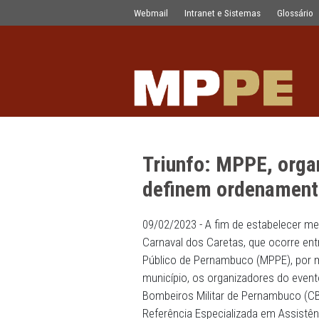
Triunfo: MPPE, organizadores, PM e
Pular para o Conteúdo principal
Webmail
Intranet e Sistemas
Triunfo: MPPE
definem orden
09/02/2023 - A fim de est
Carnaval dos Caretas, que o
Público de Pernambuco (MP