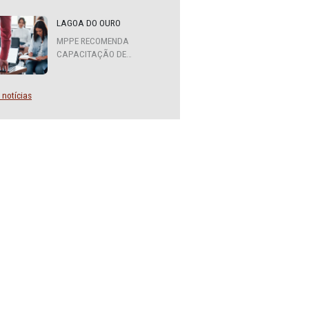
rpo de
MPPE FORMA COMITÊ
INTERINSTITUCIONAL PARA
e
COOPERAÇÃO MÚTUA EM
DEFESA DA EDUCAÇÃO
LAGOA DO OURO
ram os
MPPE RECOMENDA
CAPACITAÇÃO DE
ro. Cabe
SERVIDORES PARA A
missões
FUNÇÃO DE AGENTE DE
CONTRATAÇÃO OU
Mais notícias
PREGOEIRO
e da
onou o
ras
icial,
or de