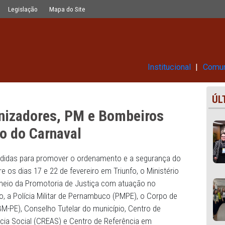
 Bombeiros definem ordenamento do 
Glossário
Legislação
Mapa do Site
Ins
, organizadores, PM e Bombeiro
amento do Carnaval
abelecer medidas para promover o ordenamento e a segur
corre entre os dias 17 e 22 de fevereiro em Triunfo, o Min
PE), por meio da Promotoria de Justiça com atuação no