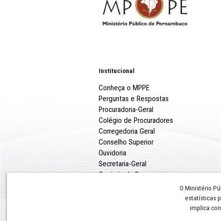
Multidão aglomerada brin