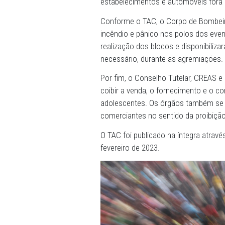
trânsito nas proximidades 
A gestão pública municipal
programação, além de orie
dicas de segurança que dev
Já a Polícia Militar deve di
segurança dos eventos, pr
pontos de aglomeração, al
estabelecimentos e automó
Conforme o TAC, o Corpo d
incêndio e pânico nos polos
realização dos blocos e dis
necessário, durante as ag
Por fim, o Conselho Tutela