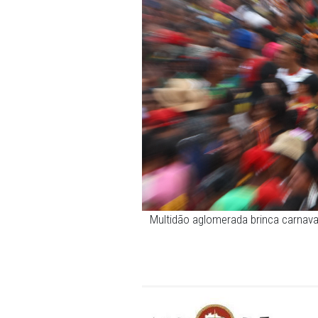
coibir a venda, o fornecim
adolescentes. Os órgãos 
comerciantes no sentido da
O TAC foi publicado na ínte
fevereiro de 2023.