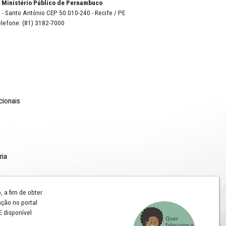
 no centro
o Lyra - Edifício Sede / Ministério Público de Pernambuco
erador Dom Pedro II, 473 - Santo Antônio CEP 50.010-240 - Recife / P
24.417.065/0001-03 / Telefone: (81) 3182-7000