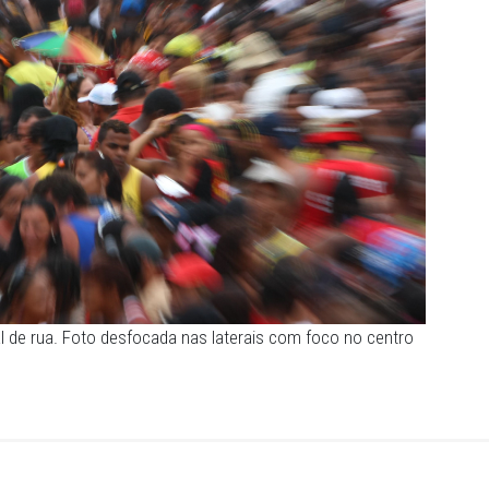
ento e o consumo de bebidas alcoólicas a crianças e
também se comprometeram a orientar, com antecedência,
 proibição dessas práticas.
gra através do Diário Oficial Eletrônico do MPPE no dia 8 d