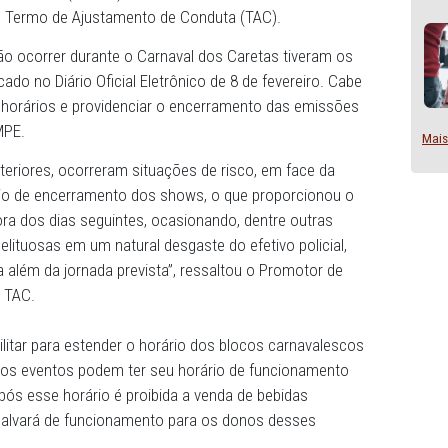
s do evento, a Polícia Militar de Pernambuco (PMPE), o Co
mbuco (CBM-PE), Conselho Tutelar do município, Centro d
m Assistência Social (CREAS) e Centro de Referência em
 celebraram Termo de Ajustamento de Conduta (TAC).
rais que irão ocorrer durante o Carnaval dos Caretas tive
 foi publicado no Diário Oficial Eletrônico de 8 de feverei
respeito aos horários e providenciar o encerramento das e
orte da PMPE.
dições anteriores, ocorreram situações de risco, em fac
ão ao horário de encerramento dos shows, o que proporci
ançada hora dos dias seguintes, ocasionando, dentre out
rências delituosas em um natural desgaste do efetivo pol
cer na rua além da jornada prevista”, ressaltou o Promot
no texto do TAC.