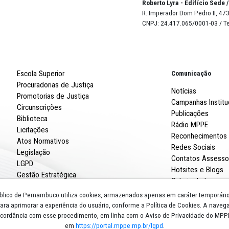
ca carnaval de rua. Foto desfocada nas laterais com foco
Robert
R. Imp
CNPJ: 