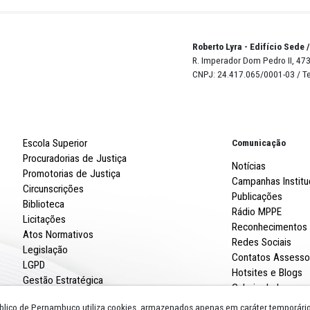
m atuação perante o Tribunal do Júri do Cabo de Santo
enário, a tese de que o réu tramou a morte da vítima após
pedido dele, a gestação de uma criança que seria filha de
ite de 28 de novembro de 2020; em seguida, o réu ateou 
contrado no dia seguinte, próximo à BR-101, no bairro de
o Agostinho.
Robert
R. Imp
CNPJ: 