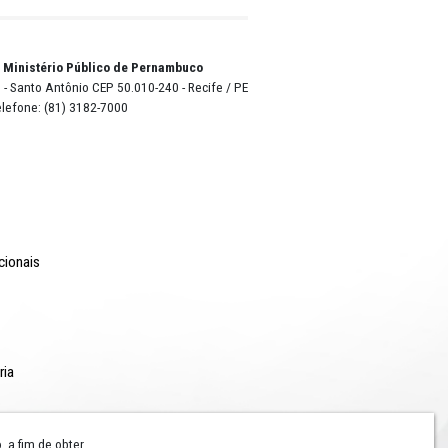
 ela ter
fogo ao
o Lyra - Edifício Sede / Ministério Público de Pernambuco
erador Dom Pedro II, 473 - Santo Antônio CEP 50.010-240 - Recife / P
24.417.065/0001-03 / Telefone: (81) 3182-7000