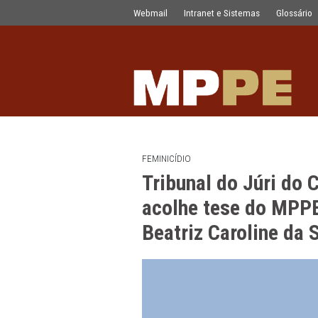
Tribunal do Júri do Cabo de Santo A
Pular para o Conteúdo principal
Webmail
Intranet e Sistemas
FEMINICÍDIO
Tribunal do Jú
acolhe tese d
Beatriz Caroli