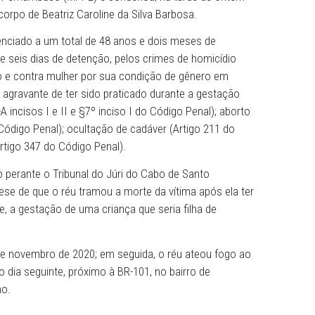
Jurados acolheram a tese do MPPE
 Júri do Cabo de Santo Agostinho decidiu favoravelmente 
o Público de Pernambuco (MPPE) e condenou, na tarde de 
ocultar o corpo de Beatriz Caroline da Silva Barbosa.
va foi sentenciado a um total de 48 anos e dois meses de
rês meses e seis dias de detenção, pelos crimes de homic
pe, à traição e contra mulher por sua condição de gênero 
stica com agravante de ter sido praticado durante a ges
 IV e VI §2º-A incisos I e II e §7º inciso I do Código Penal);
igo 125 do Código Penal); ocultação de cadáver (Artigo 21
cessual (Artigo 347 do Código Penal).