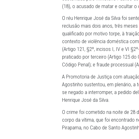
19/09/2023 - O Tribunal do
sustentada pelo Ministéri
(18), o acusado de matar e 
O réu Henrique José da Sil
reclusão mais dois anos, t
qualificado por motivo tor
contexto de violência domé
(Artigo 121, §2º, incisos I,
praticado por terceiro (Art
Código Penal); e fraude pro