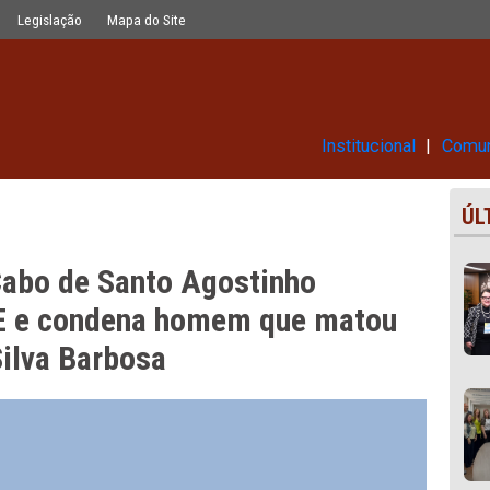
gostinho acolhe tese do MPPE e cond
Glossário
Legislação
Mapa do Site
Ins
ri do Cabo de Santo Agostinho
o MPPE e condena homem que m
ne da Silva Barbosa