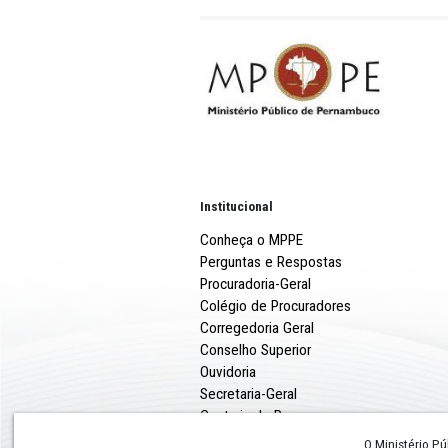
A Promotoria de Justiça co
Agostinho sustentou, em pl
se negado a interromper, a 
Henrique José da Silva.
O crime foi cometido na no
corpo da vítima, que foi en
Pirapama, no Cabo de Sant