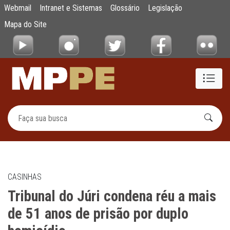
Tribunal do Júri condena réu a mais de 51 
Webmail
Intranet e Sistemas
Glossário
Legislação
Pular para o Conteúdo principal
Mapa do Site
CASINHAS
Tribunal do Júri condena réu a mais
de 51 anos de prisão por duplo