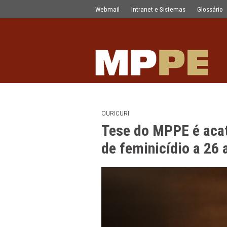
Tese do MPPE é acatada e júri conde
Pular para o Conteúdo principal
Webmail
Intranet e Sistemas
OURICURI
Tese do MPPE é
de feminicídio