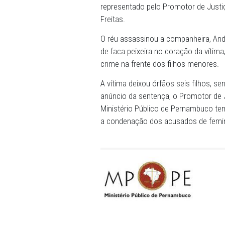
16/05/2025 - O Tribunal do
última quinta-feira (15/5),
regime fechado.
O Conselho de Sentença aca
de aumento de pena, apres
representado pelo Promotor 
Freitas.
O réu assassinou a compan
de faca peixeira no coraçã
crime na frente dos filhos
A vítima deixou órfãos seis
anúncio da sentença, o Pro
Ministério Público de Per
a condenação dos acusados