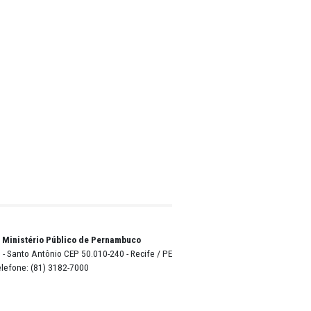
nou na
 em
ma causa
Silva
um golpe
meteu o
s o
e o
arantir