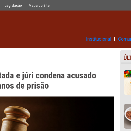
na acusado de feminicídio a 26 anos
Glossário
Legislação
Mapa do Site
Ins
 acatada e júri condena acusa
 a 26 anos de prisão