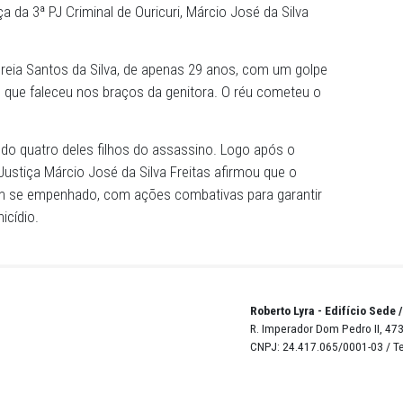
 Júri da Comarca de Ouricuri, no Sertão do Araripe, conde
 o réu Carlos André Alves de Souza, a 26 anos de reclusão,
tou a tese de feminicídio, com duas qualificadoras e u
entada pelo Ministério Público de Pernambuco (MPPE),
de Justiça da 3ª PJ Criminal de Ouricuri, Márcio José da 
heira, Andreia Santos da Silva, de apenas 29 anos, com 
o da vítima, que faleceu nos braços da genitora. O réu co
 menores.
 filhos, sendo quatro deles filhos do assassino. Logo apó
motor de Justiça Márcio José da Silva Freitas afirmou qu
nambuco tem se empenhado, com ações combativas para g
 de feminicídio.