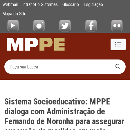
Sistema Socioeducativo: MPPE dialoga com
Webmail
Intranet e Sistemas
Glossário
Legislação
Pular para o Conteúdo principal
Mapa do Site
Sistema Socioeducativo: MPPE
dialoga com Administração de
Fernando de Noronha para assegurar