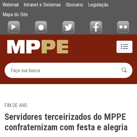
Servidores terceirizados do MPPE confrater
Webmail
Intranet e Sistemas
Glossário
Legislação
Pular para o Conteúdo principal
Mapa do Site
FIM DE ANO
Servidores terceirizados do MPPE
confraternizam com festa e alegria