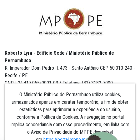
Roberto Lyra - Edifício Sede / Ministério Público de
Pernambuco
R. Imperador Dom Pedro II, 473 - Santo Antônio CEP 50.010-240 -
Recife / PE
CNPJ: 24.417.065/0001-03 / Telefone: (81) 3182-7000
O Ministério Público de Pernambuco utiliza cookies,
armazenados apenas em caráter temporário, a fim de obter
estatísticas para aprimorar a experiência do usuário,
Institucional
conforme a Política de Cookies. A navegação no portal
implica concordância com esse procedimento, em linha com
Comunicação
o Aviso de Privacidade do MPPE disponível
em
https://portal.mppe.mp.br/lgpd
.​​​​​​​