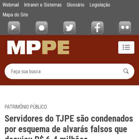
Servidores do TJPE são condenados por esq
Webmail
Intranet e Sistemas
Glossário
Legislação
Pular para o Conteúdo principal
Mapa do Site
PATRIMÔNIO PÚBLICO
Servidores do TJPE são condenados
por esquema de alvarás falsos que