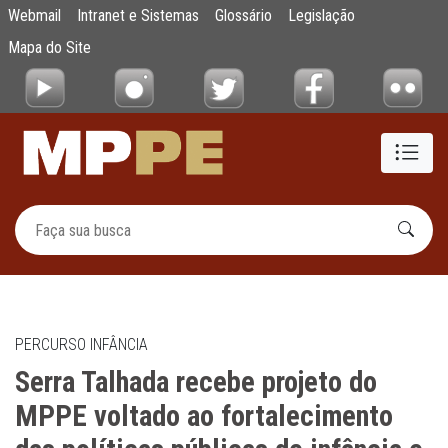
Serra Talhada recebe projeto do MPPE volta
Webmail
Intranet e Sistemas
Glossário
Legislação
Pular para o Conteúdo principal
Mapa do Site
PERCURSO INFÂNCIA
Serra Talhada recebe projeto do
MPPE voltado ao fortalecimento