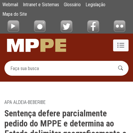
Sentença defere parcialmente pedido do MP
Webmail
Intranet e Sistemas
Glossário
Legislação
Pular para o Conteúdo principal
Mapa do Site
APA ALDEIA-BEBERIBE
Sentença defere parcialmente
pedido do MPPE e determina ao