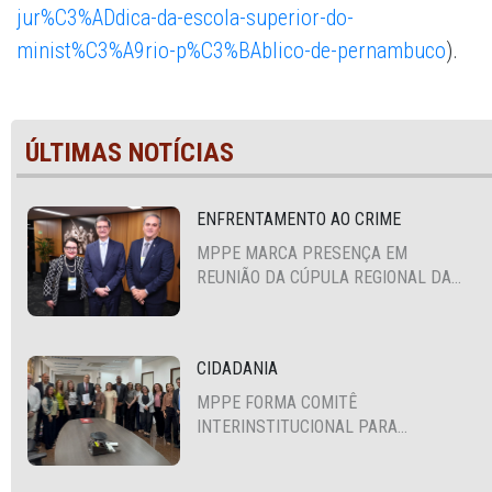
jur%C3%ADdica-da-escola-superior-do-
minist%C3%A9rio-p%C3%BAblico-de-pernambuco
).
ÚLTIMAS NOTÍCIAS
ENFRENTAMENTO AO CRIME
MPPE MARCA PRESENÇA EM
REUNIÃO DA CÚPULA REGIONAL DA
ALIANÇA PARA A SEGURANÇA E
JUSTIÇA
CIDADANIA
MPPE FORMA COMITÊ
INTERINSTITUCIONAL PARA
COOPERAÇÃO MÚTUA EM DEFESA DA
EDUCAÇÃO