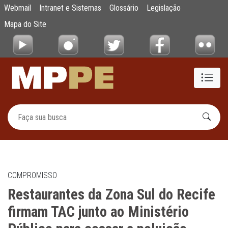
Restaurantes da Zona Sul do Recife firmam 
Webmail
Intranet e Sistemas
Glossário
Legislação
Pular para o Conteúdo principal
Mapa do Site
COMPROMISSO
Restaurantes da Zona Sul do Recife
firmam TAC junto ao Ministério