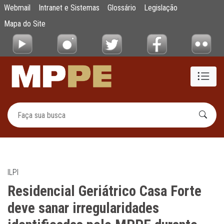
Residencial Geriátrico Casa Forte deve san
Webmail
Intranet e Sistemas
Glossário
Legislação
Pular para o Conteúdo principal
Mapa do Site
ILPI
Residencial Geriátrico Casa Forte
deve sanar irregularidades