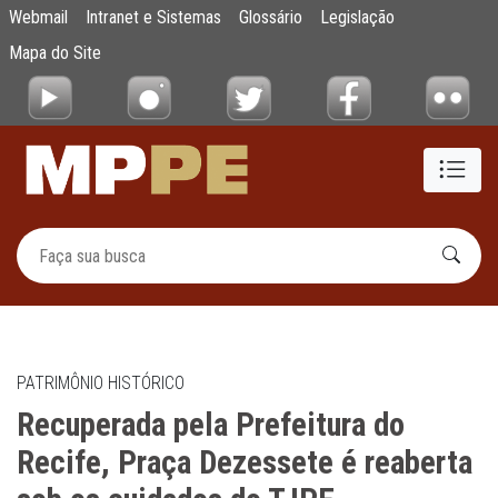
Recuperada pela Prefeitura do Recife, Praç
Webmail
Intranet e Sistemas
Glossário
Legislação
Pular para o Conteúdo principal
Mapa do Site
PATRIMÔNIO HISTÓRICO
Recuperada pela Prefeitura do
Recife, Praça Dezessete é reaberta