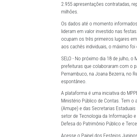
encerramento estava previ
sendo extendido para atend
informações.
De 28 de maio até as 16h30 
festas em 134 localidades 
2.955 apresentações contr
milhões.
Os dados até o momento inf
lideram em valor investido
ocupam os três primeiros 
aos cachês individuais, o 
SELO - No próximo dia 18 de
prefeituras que colaboraram
Pernambuco, na Joana Beze