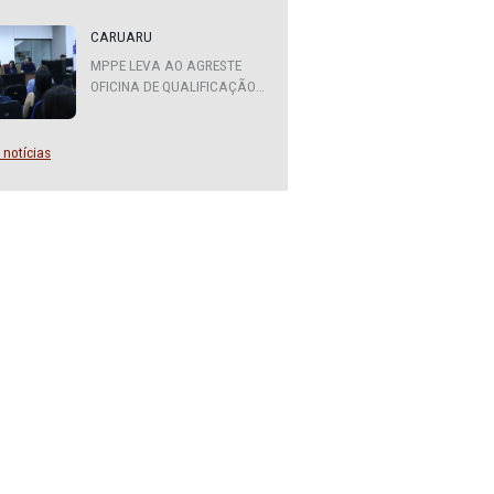
ATENDIMENTO DO MPPE
FUNCIONARÁ EM REGIME DE
PLANTÃO
CARUARU
MPPE LEVA AO AGRESTE
OFICINA DE QUALIFICAÇÃO
SOBRE DIVERSIDADE SEXUAL
E DE GÊNERO
Mais notícias
xta-
e
/
). O