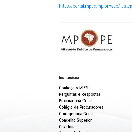
espontâneo.
A plataforma é uma iniciat
Ministério Público de Con
(Amupe) e das Secretarias E
setor de Tecnologia da In
Defesa do Patrimônio Públ
Acesse o Painel dos Festej
https://portal.mppe.mp.br/