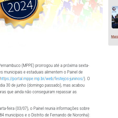
Público de Pernambuco (MPPE) prorrogou até a próxima se
 que gestores municipais e estaduais alimentem o Painel d
 Juninos (
https://portal.mppe.mp.br/web/festejos-juninos