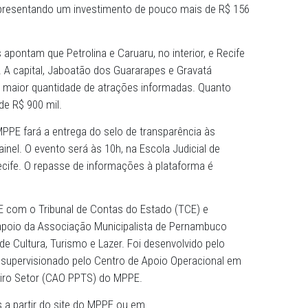
sto para o dia 30 de junho (domingo passado), mas acab
er prefeituras que ainda não conseguiram repassar as
desta quarta-feira (03/07), o Painel reunia informações s
(133 dos 184 municípios e o Distrito de Fernando de Noro
atadas, representando um investimento de pouco mais de
ormados apontam que Petrolina e Caruaru, no interior, e
 nas festas. A capital, Jaboatão dos Guararapes e Gravatá
lugares em maior quantidade de atrações informadas. Qu
máximo foi de R$ 900 mil.
 julho, o MPPE fará a entrega do selo de transparência às
 com o painel. O evento será às 10h, na Escola Judicial d
rra, no Recife. O repasse de informações à plataforma é