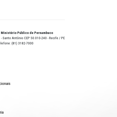
uco
elo
nal em
o Lyra - Edifício Sede / Ministério Público de Pernambuco
erador Dom Pedro II, 473 - Santo Antônio CEP 50.010-240 - Recife / P
24.417.065/0001-03 / Telefone: (81) 3182-7000