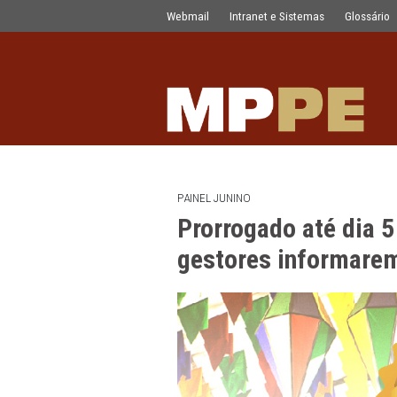
Prorrogado até dia 5 de julho o praz
Pular para o Conteúdo principal
Webmail
Intranet e Sistemas
PAINEL JUNINO
Prorrogado até 
gestores info