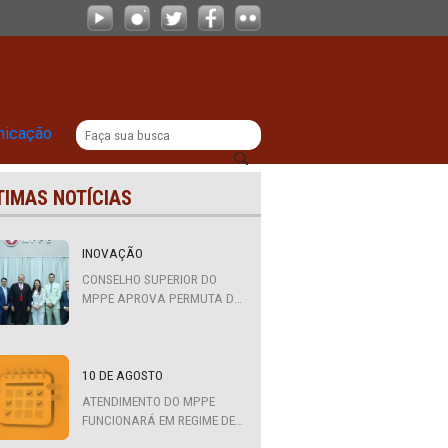
entos em festas
|
titucional
Comunicação
ÚLTIMAS NOTÍCIAS
INOVAÇÃO
CONSELHO SUPERIOR DO
MPPE APROVA PERMUTA DE
QUATRO PROMOTORES COM
MPS DA BAHIA, CEARÁ E
PARAÍBA
10 DE AGOSTO