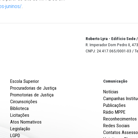
iva do MPPE com o Tribunal de Contas do Estado (TCE) e
tas. Tem o apoio da Associação Municipalista de Pernamb
staduais de Cultura, Turismo e Lazer. Foi desenvolvido p
formação e supervisionado pelo Centro de Apoio Operacio
ico e Terceiro Setor (CAO PPTS) do MPPE.
os Juninos a partir do site do MPPE ou em
web/festejos-juninos/
.
Robert
R. Imp
CNPJ: 