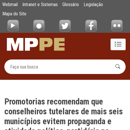
Promotorias recomendam que conselheiros tu
Webmail
Intranet e Sistemas
Glossário
Legislação
Pular para o Conteúdo principal
Mapa do Site
Promotorias recomendam que
conselheiros tutelares de mais seis
municípios evitem propaganda e