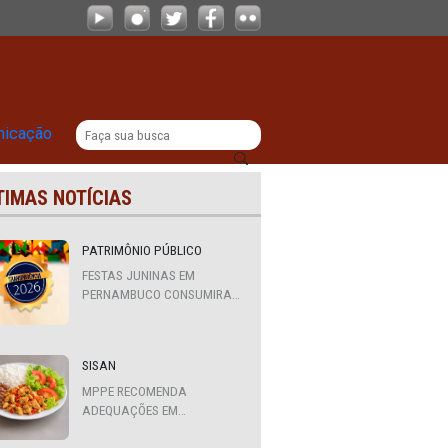
blico Estadual
|
titucional
Comunicação
ÚLTIMAS NOTÍCIAS
PATRIMÔNIO PÚBLICO
FESTAS JUNINAS EM
PERNAMBUCO CONSUMIRAM
R$ 310,7 MILHÕES DE
RECURSOS PÚBLICOS
SISAN