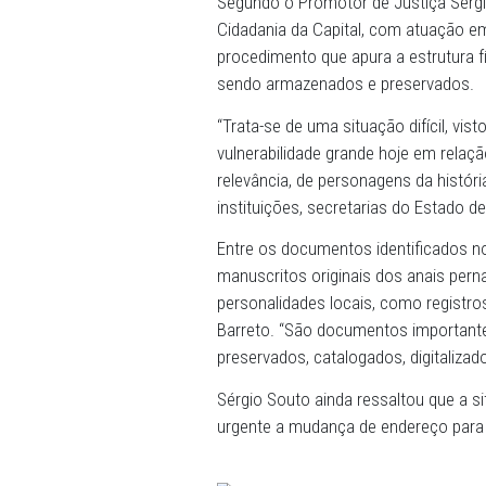
25/03/2025 - Representant
segunda-feira (24) as inst
localizado na Rua Imperial,
Pernambuco em documentos, 
Segundo o Promotor de Just
Cidadania da Capital, com 
procedimento que apura a 
sendo armazenados e pre
“Trata-se de uma situação di
vulnerabilidade grande hoj
relevância, de personagens
instituições, secretarias 
Entre os documentos identi