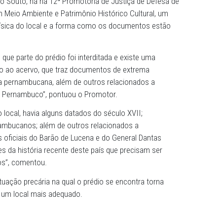
es do Ministério Público de Pernambuco (MPPE) visitaram
alações do anexo do Arquivo Público Estadual Jordão Emer
 no Recife. O local reúne parte importante da história de
mapas, leis, jornais, livros e manuscritos.
iça Sérgio Souto, há na 12ª Promotoria de Justiça de D
atuação em Meio Ambiente e Patrimônio Histórico Cultura
estrutura física do local e a forma como os documentos 
servados.
fícil, visto que parte do prédio foi interditada e existe um
e em relação ao acervo, que traz documentos de extrema
 da história pernambucana, além de outros relacionados 
do Estado de Pernambuco”, pontuou o Promotor.
ficados no local, havia alguns datados do século XVII;