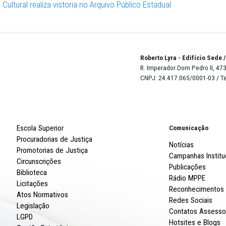
 anais pernambucanos; além de outros relacionados a
o registros oficiais do Barão de Lucena e do General Dan
mportantes da história recente deste país que precisam 
digitalizados”, comentou.
u que a situação precária na qual o prédio se encontra to
reço para um local mais adequado.
Robert
R. Imp
CNPJ: 