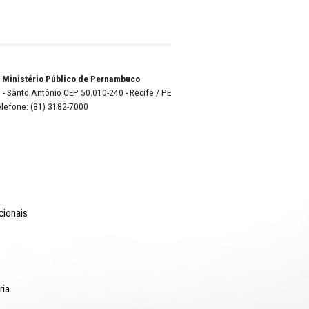
tas
ser
rna
o Lyra - Edifício Sede / Ministério Público de Pernambuco
erador Dom Pedro II, 473 - Santo Antônio CEP 50.010-240 - Recife / P
24.417.065/0001-03 / Telefone: (81) 3182-7000