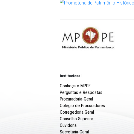
manuscritos originais dos
personalidades locais, com
Barreto. “São documentos i
preservados, catalogados, 
Sérgio Souto ainda ressalto
urgente a mudança de ende