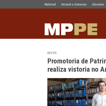
Promotoria de Patrimônio Histórico Cu
Pular para o Conteúdo principal
Webmail
Intranet e Sistemas
RECIFE
Promotoria de 
realiza vistori