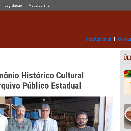
ltural realiza vistoria no Arquivo Pú
Glossário
Legislação
Mapa do Site
Ins
Patrimônio Histórico Cultural
a no Arquivo Público Estadual