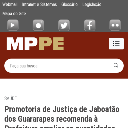
Promotoria de Justiça de Jaboatão dos Gu
Webmail
Intranet e Sistemas
Glossário
Legislação
Pular para o Conteúdo principal
Mapa do Site
SAÚDE
Promotoria de Justiça de Jaboatão
dos Guararapes recomenda à