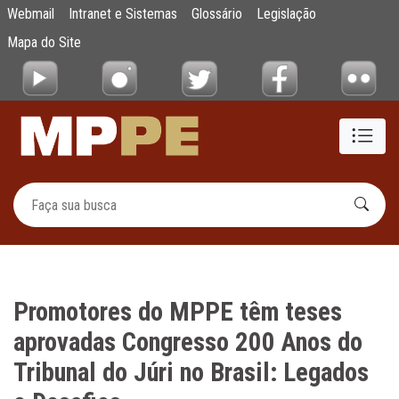
Promotores do MPPE têm teses aprovadas Co
Webmail
Intranet e Sistemas
Glossário
Legislação
Pular para o Conteúdo principal
Mapa do Site
Promotores do MPPE têm teses
aprovadas Congresso 200 Anos do
Tribunal do Júri no Brasil: Legados