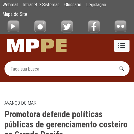
Promotora defende políticas públicas de ge
Webmail
Intranet e Sistemas
Glossário
Legislação
Pular para o Conteúdo principal
Mapa do Site
AVANÇO DO MAR
Promotora defende políticas
públicas de gerenciamento costeiro