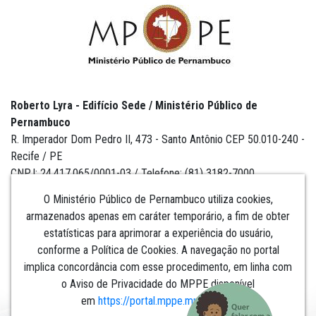
Roberto Lyra - Edifício Sede / Ministério Público de
Pernambuco
R. Imperador Dom Pedro II, 473 - Santo Antônio CEP 50.010-240 -
Recife / PE
CNPJ: 24.417.065/0001-03 / Telefone: (81) 3182-7000
O Ministério Público de Pernambuco utiliza cookies,
armazenados apenas em caráter temporário, a fim de obter
estatísticas para aprimorar a experiência do usuário,
Institucional
conforme a Política de Cookies. A navegação no portal
implica concordância com esse procedimento, em linha com
Comunicação
o Aviso de Privacidade do MPPE disponível
em
https://portal.mppe.mp.br/lgpd
.​​​​​​​