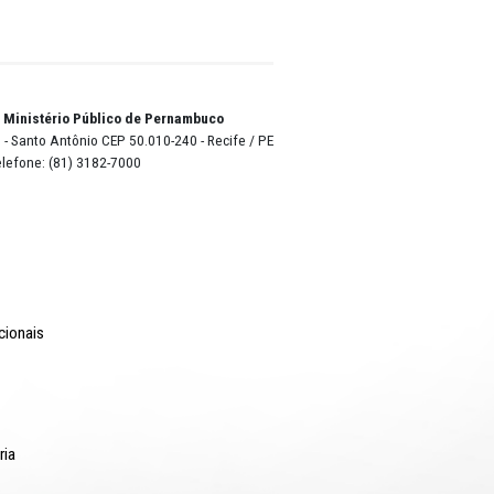
lane
o Lyra - Edifício Sede / Ministério Público de Pernambuco
erador Dom Pedro II, 473 - Santo Antônio CEP 50.010-240 - Recife / P
24.417.065/0001-03 / Telefone: (81) 3182-7000
Comunicação