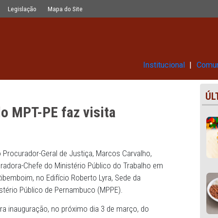
ta institucional ao PGJ
Glossário
Legislação
Mapa do Site
Ins
efe do MPT-PE faz visita
ao PGJ
eira (16), o Procurador-Geral de Justiça, Marcos Carvalho,
nal da Procuradora-Chefe do Ministério Público do Trabalh
arolina Ribemboim, no Edifício Roberto Lyra, Sede da