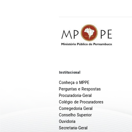
Também presente à visita a
Mendonça.
Institucional