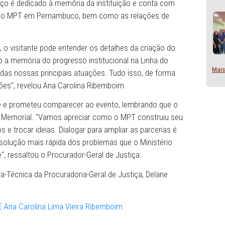
iça do Ministério Público de Pernambuco (MPPE).
convite para inauguração, no próximo dia 3 de março, do
PT. O espaço é dedicado à memória da instituição e cont
a atuação do MPT em Pernambuco, bem como as relaçõe
gital. Nele, o visitante pode entender os detalhes da cria
 bem como a memória do progresso institucional na Linh
 registros das nossas principais atuações. Tudo isso, de
ês instalações", revelou Ana Carolina Ribemboim.
 o convite e prometeu comparecer ao evento, lembrando
ndo o seu Memorial. "Vamos apreciar como o MPT constr
cionamentos e trocar ideias. Dialogar para ampliar as parce
 para a resolução mais rápida dos problemas que o Minis
 sociedade", ressaltou o Procurador-Geral de Justiça.