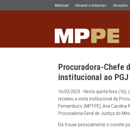
Procuradora-Chefe do MPT-PE faz visi
Pular para o Conteúdo principal
Webmail
Intranet e Sistemas
Procuradora-Ch
institucional 
16/02/2023 - Nesta quinta-f
recebeu a visita institucio
Pernambuco (MPT-PE), Ana C