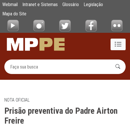
Prisão preventiva do Padre Airton Freire
Webmail
Intranet e Sistemas
Glossário
Legislação
Pular para o Conteúdo principal
Mapa do Site
NOTA OFICIAL
Prisão preventiva do Padre Airton
Freire