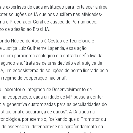
úblico de Pernambuco (MPPE) aderiu, nesta quarta-feira (1
iciativa que reúne até o momento 19 MPs de diferentes reg
colaborativo de soluções de Inteligência Artificial (IA). A
são foi durante a segunda reunião ordinária do ano do C
erais dos Estados e da União (CNPG), realizada em Brasíli
ar esforços e expertises de cada instituição para fortalece
o (TI) e obter soluções de IA que nos auxiliem nas ativid
úblico”, afirma o Procurador-Geral de Justiça de Pernambu
inou o termo de adesão ao Brasil.IA.
coordenador do Núcleo de Apoio à Gestão de Tecnologia 
romotor de Justiça Luiz Guilherme Lapenda, essa ação
 superação de um paradigma analógico e a entrada definiti
a Digital”. Segundo ele, “trata-se de uma decisão estratégi
uíte Brasil IA, um ecossistema de soluções de ponta lider