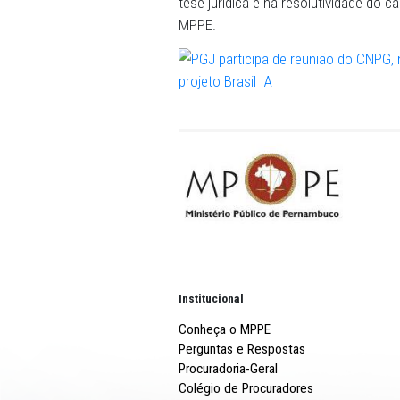
MP do Distrito Federal e T
Lapenda explica que, ao te
Inovação Tecnológica, disp
com ferramentas de inteligê
setor, “operando sob rigoro
triagem documental e orga
Procurador de Justiça e s
tese jurídica e na resolut
MPPE.