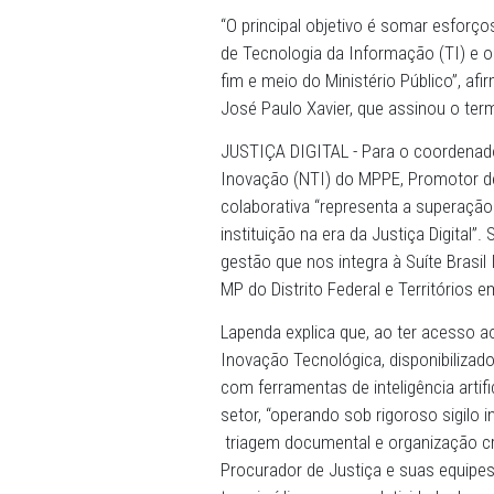
11/03/2026 - O Ministério P
ao Consórcio Brasil.IA, in
país para o desenvolvimento 
assinatura do termo de ade
Nacional de Procuradores-G
“O principal objetivo é som
de Tecnologia da Informaçã
fim e meio do Ministério P
José Paulo Xavier, que ass
JUSTIÇA DIGITAL - Para o 
Inovação (NTI) do MPPE, P
colaborativa “representa a
instituição na era da Justiç
gestão que nos integra à S