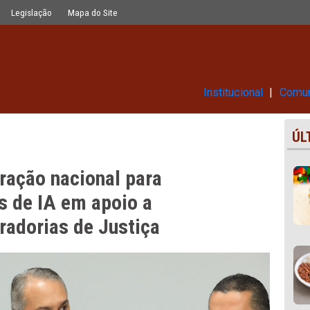
ra desenvolver soluções de IA em ap
Glossário
Legislação
Mapa do Site
Ins
cooperação nacional para
luções de IA em apoio a
Procuradorias de Justiça