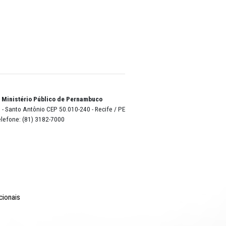
ontar
dades do
a
otor ou
to da
o