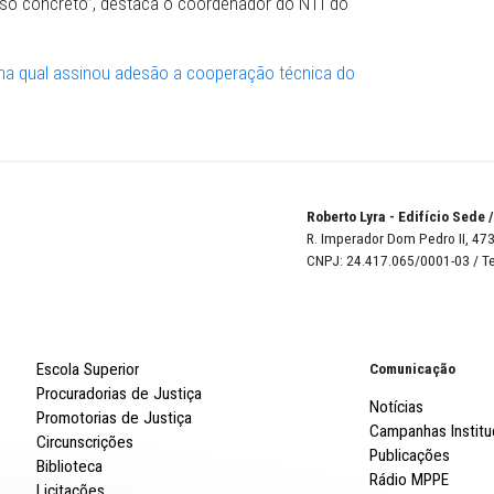
erritórios em regime de cooperação nacional”.
r acesso ao Laboratório Integrado de Desenvolvimento de
onibilizado na cooperação, cada unidade de MP passa a c
ncia artificial generativa customizadas para as peculiari
so sigilo institucional e segurança de dados”. A IA ajuda n
nização cronológica, por exemplo, “deixando que o Prom
uas equipes de assessoria detenham-se no aprofundamen
ividade do caso concreto”, destaca o coordenador do NTI d