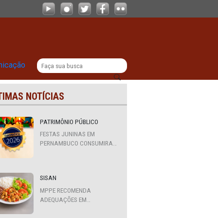
oio a Promotorias e Procuradorias de
|
titucional
Comunicação
ÚLTIMAS NOTÍCIAS
PATRIMÔNIO PÚBLICO
FESTAS JUNINAS EM
PERNAMBUCO CONSUMIRAM
R$ 310,7 MILHÕES DE
RECURSOS PÚBLICOS
SISAN