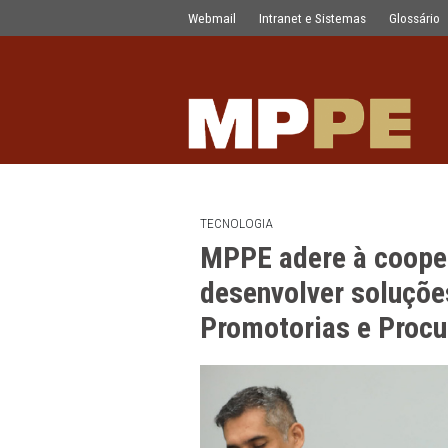
MPPE adere à cooperação nacional pa
Pular para o Conteúdo principal
Webmail
Intranet e Sistemas
TECNOLOGIA
MPPE adere à 
desenvolver so
Promotorias e 