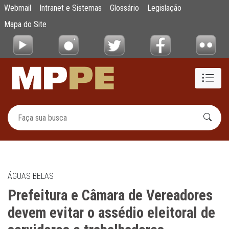
Prefeitura e Câmara de Vereadores devem evi
Webmail
Intranet e Sistemas
Glossário
Legislação
Pular para o Conteúdo principal
Mapa do Site
ÁGUAS BELAS
Prefeitura e Câmara de Vereadores
devem evitar o assédio eleitoral de