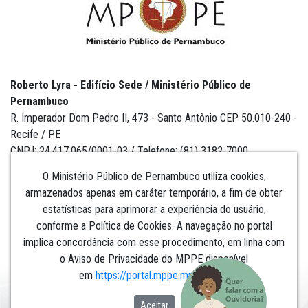
Roberto Lyra - Edifício Sede / Ministério Público de
Pernambuco
R. Imperador Dom Pedro II, 473 - Santo Antônio CEP 50.010-240 -
Recife / PE
CNPJ: 24.417.065/0001-03 / Telefone: (81) 3182-7000
O Ministério Público de Pernambuco utiliza cookies,
armazenados apenas em caráter temporário, a fim de obter
estatísticas para aprimorar a experiência do usuário,
Institucional
conforme a Política de Cookies. A navegação no portal
implica concordância com esse procedimento, em linha com
Comunicação
o Aviso de Privacidade do MPPE disponível
em
https://portal.mppe.mp.br/lgpd
.​​​​​​​
Aceitar