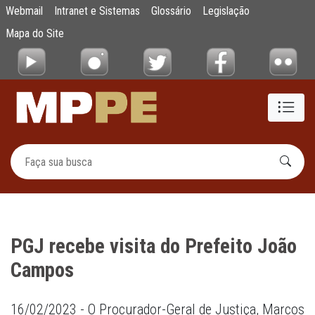
PGJ recebe visita do Prefeito João Campos
Webmail
Intranet e Sistemas
Glossário
Legislação
Pular para o Conteúdo principal
Mapa do Site
PGJ recebe visita do Prefeito João
Campos
16/02/2023 - O Procurador-Geral de Justiça, Marcos