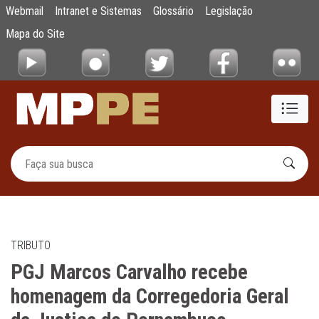
PGJ Marcos Carvalho recebe homenagem da
Webmail
Intranet e Sistemas
Glossário
Legislação
Pular para o Conteúdo principal
Mapa do Site
TRIBUTO
PGJ Marcos Carvalho recebe
homenagem da Corregedoria Geral