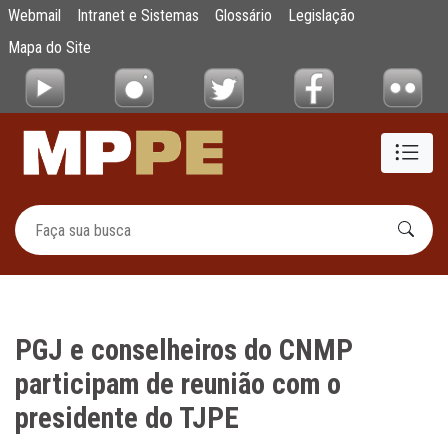
PGJ e conselheiros do CNMP participam de 
Webmail
Intranet e Sistemas
Glossário
Legislação
Pular para o Conteúdo principal
Mapa do Site
PGJ e conselheiros do CNMP
participam de reunião com o
presidente do TJPE