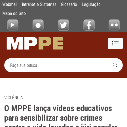
O MPPE lança vídeos educativos para sensibi
Webmail
Intranet e Sistemas
Glossário
Legislação
Pular para o Conteúdo principal
Mapa do Site
VIOLÊNCIA
O MPPE lança vídeos educativos
para sensibilizar sobre crimes