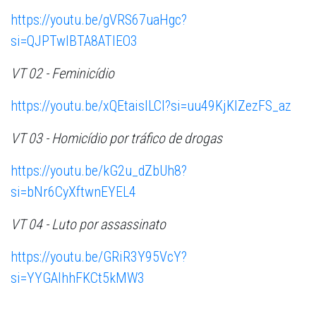
https://youtu.be/gVRS67uaHgc?
si=QJPTwIBTA8ATlEO3
VT 02 - Feminicídio
https://youtu.be/xQEtaisILCI?si=uu49KjKlZezFS_az
VT 03 - Homicídio por tráfico de drogas
https://youtu.be/kG2u_dZbUh8?
si=bNr6CyXftwnEYEL4
VT 04 - Luto por assassinato
https://youtu.be/GRiR3Y95VcY?
si=YYGAlhhFKCt5kMW3