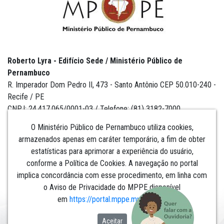
Roberto Lyra - Edifício Sede / Ministério Público de
Pernambuco
R. Imperador Dom Pedro II, 473 - Santo Antônio CEP 50.010-240 -
Recife / PE
CNPJ: 24.417.065/0001-03 / Telefone: (81) 3182-7000
O Ministério Público de Pernambuco utiliza cookies,
armazenados apenas em caráter temporário, a fim de obter
estatísticas para aprimorar a experiência do usuário,
Institucional
conforme a Política de Cookies. A navegação no portal
implica concordância com esse procedimento, em linha com
Comunicação
o Aviso de Privacidade do MPPE disponível
em
https://portal.mppe.mp.br/lgpd
.​​​​​​​
Aceitar