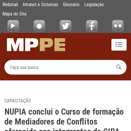
NUPIA conclui o Curso de formação de Media
Webmail
Intranet e Sistemas
Glossário
Legislação
Pular para o Conteúdo principal
Mapa do Site
CAPACITAÇÃO
NUPIA conclui o Curso de formação
de Mediadores de Conflitos