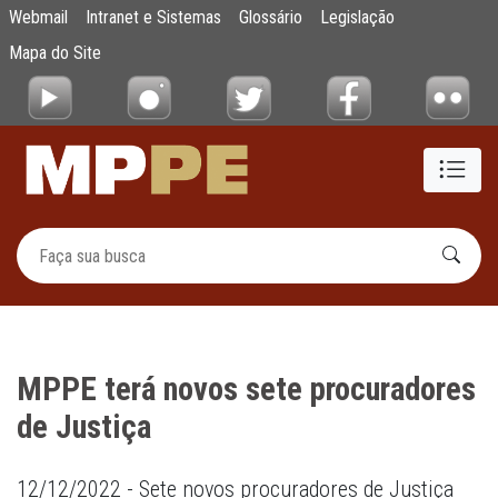
MPPE terá novos sete procuradores de Just
Webmail
Intranet e Sistemas
Glossário
Legislação
Pular para o Conteúdo principal
Mapa do Site
MPPE terá novos sete procuradores
de Justiça
12/12/2022 - Sete novos procuradores de Justiça