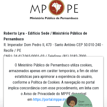
Roberto Lyra - Edifício Sede / Ministério Público de
Pernambuco
R. Imperador Dom Pedro II, 473 - Santo Antônio CEP 50.010-240 -
Recife / PE
CNPJ: 24.417.065/0001-03 / Telefone: (81) 3182-7000
O Ministério Público de Pernambuco utiliza cookies,
armazenados apenas em caráter temporário, a fim de obter
estatísticas para aprimorar a experiência do usuário,
Institucional
conforme a Política de Cookies. A navegação no portal
implica concordância com esse procedimento, em linha com
Comunicação
o Aviso de Privacidade do MPPE disponível
em
https://portal.mppe.mp.br/lgpd
.​​​​​​​