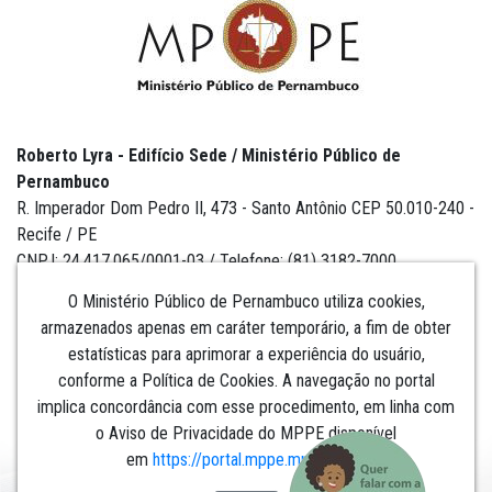
Roberto Lyra - Edifício Sede / Ministério Público de
Pernambuco
R. Imperador Dom Pedro II, 473 - Santo Antônio CEP 50.010-240 -
Recife / PE
CNPJ: 24.417.065/0001-03 / Telefone: (81) 3182-7000
O Ministério Público de Pernambuco utiliza cookies,
armazenados apenas em caráter temporário, a fim de obter
estatísticas para aprimorar a experiência do usuário,
Institucional
conforme a Política de Cookies. A navegação no portal
implica concordância com esse procedimento, em linha com
Comunicação
o Aviso de Privacidade do MPPE disponível
em
https://portal.mppe.mp.br/lgpd
.​​​​​​​